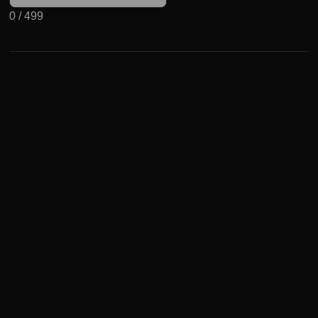
0
/
499
Может быть полезно
3 сезон 18 серия
Люцифер 3 сезон 18 серия переносит зрителей в Лос-
Анджелес 1958 год. Тогда расследовалось дело преступника