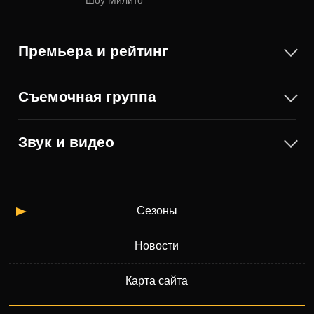
Шоу Милито
дуэли между светом и тьмой, которая оставит вас в
восторге.
Премьера и рейтинг
Съемочная группа
Звук и видео
Сезоны
Новости
Карта сайта