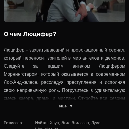
О чем Люцифер?
Люцифер - захватывающий и провокационный сериал,
который переносит зрителей в мир ангелов и демонов.
Следуйте за падшим ангелом Люцифером
Морнингстаром, который оказывается в современном
Лос-Анджелесе, расследуя преступления и исполняя
свою непривычную роль. Погрузитесь в удивительную
смесь юмора, драмы и мистики. Откройте все сезоны
еще
сериала Люцифер и окунитесь в безумный мир
сюжетных поворотов, неожиданных открытий и борьбы
с внутренними демонами. Приготовьтесь к эпической
Режиссер
:
Нэйтан Хоуп, Эгил Эгилссон, Луис