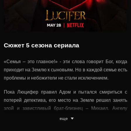
Сюжет 5 сезона сериала
«Семья – это главное!» - эти слова говорит Бог, когда
приходит на Землю к сыновьям. Но в каждой семье есть
проблемы и небожители не стали исключением.
Пока Люцифер правил Адом и пытался смириться с
потерей детектива, его место на Земле решил занять
злой и завистливый брат-близнец – Михаил. Ангелу
настолько противен Светоносный, что он готов
еще
разрушить жизнь брата в щепки. Но главная цель