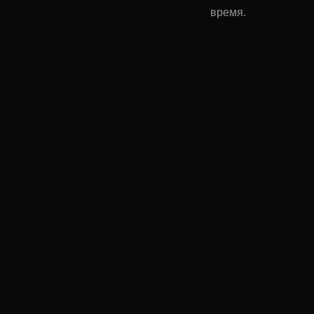
время.
Поделиться:
Комментар
Ваше имя: