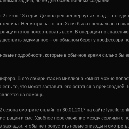
лнимая задача, но не для божественных созданий.
2 сезон 13 серия Дьявол решает вернуться в ад – это еди
детектива. Несмотря на то, что Хлоя была специально созд
рницу и готов пожертвовать всем. В операции по спасению
существить задуманное – он обманом берет у профессора 
 новые подробности, которые в обычное время сильно бы ег
ифера. В его лабиринтах из миллиона комнат можно попаст
 есть то, что может заставить его остаться в преисподней.
авляется на помощь.
 сезона смотрите онлайн от 30.01.2017 на сайте lyucifer.o
гистрации и смс. Удобное переключение между сериями с 
в закладки, чтобы не пропустить новые эпизоды и смотрет