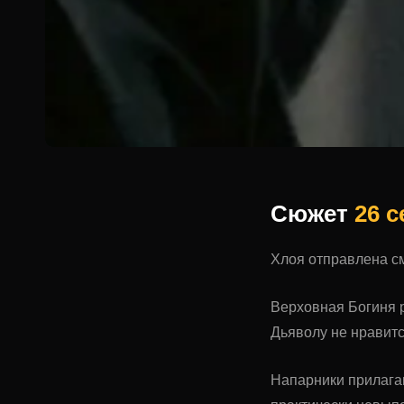
Сюжет
26 
Хлоя отправлена см
Верховная Богиня р
Дьяволу не нравитс
Напарники прилагаю