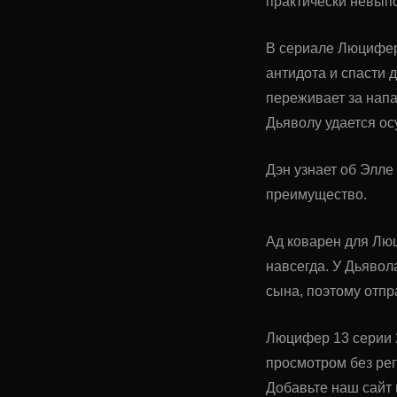
практически невыпо
В сериале Люцифер 
антидота и спасти 
переживает за напа
Дьяволу удается о
Дэн узнает об Элле
преимущество.
Ад коварен для Люц
навсегда. У Дьявола
сына, поэтому отпр
Люцифер 13 серии 2
просмотром без ре
Добавьте наш сайт 